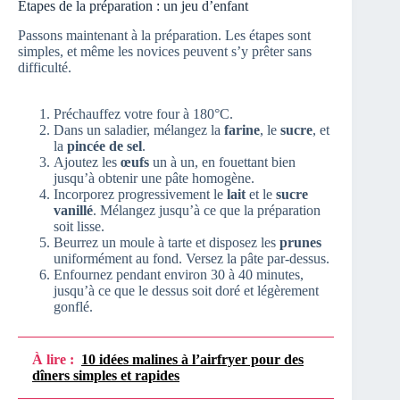
Étapes de la préparation : un jeu d’enfant
Passons maintenant à la préparation. Les étapes sont
simples, et même les novices peuvent s’y prêter sans
difficulté.
Préchauffez votre four à 180°C.
Dans un saladier, mélangez la
farine
, le
sucre
, et
la
pincée de sel
.
Ajoutez les
œufs
un à un, en fouettant bien
jusqu’à obtenir une pâte homogène.
Incorporez progressivement le
lait
et le
sucre
vanillé
. Mélangez jusqu’à ce que la préparation
soit lisse.
Beurrez un moule à tarte et disposez les
prunes
uniformément au fond. Versez la pâte par-dessus.
Enfournez pendant environ 30 à 40 minutes,
jusqu’à ce que le dessus soit doré et légèrement
gonflé.
À lire :
10 idées malines à l’airfryer pour des
dîners simples et rapides