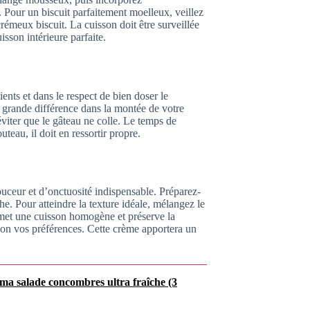
 Pour un biscuit parfaitement moelleux, veillez
crémeux biscuit. La cuisson doit être surveillée
isson intérieure parfaite.
ents et dans le respect de bien doser le
 grande différence dans la montée de votre
éviter que le gâteau ne colle. Le temps de
uteau, il doit en ressortir propre.
ceur et d’onctuosité indispensable. Préparez-
che. Pour atteindre la texture idéale, mélangez le
rmet une cuisson homogène et préserve la
elon vos préférences. Cette crème apportera un
 ma salade concombres ultra fraîche (3