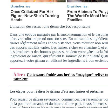
Utilisation des restes : une démarche éco-responsable
Dans une époque marquée par la surconsommation et le gaspillage,
d’œuvre culinaire prend tout son sens. En utilisant des ingrédie
fraises légèrement mûres et des pistaches, vous réduisez non seul
des apports nutritifs variés. Les fraises, riches en vitamine C et e
des protéines et des bonnes graisses, rendent votre gâteau à la foi
ingrédients de saison, qui côtoient le sommet de leur qualité gusta
apportez à votre gâteau en utilisant les ingrédients à bon escient 
À lire :
Cette sauce froide aux herbes “magique” relève tous
raffolent
Les étapes pour réaliser le gâteau d’été aux fraises et pistaches
Pour réussir ce gâteau savoureux, commencez par rassembler vos i
de la poudre d’amande et du beurre, d’une part, et vos fameuses fr
biscuit léger : battez les œufs avec le sucre jusqu’à obtenir un 