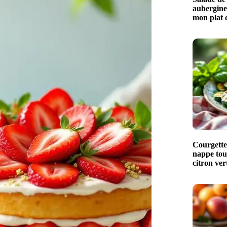
aubergines
mon plat e
Courgettes
nappe touj
citron ver