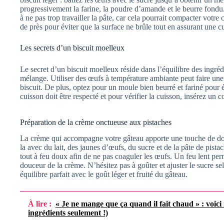
progressivement la farine, la poudre d’amande et le beurre fondu.
à ne pas trop travailler la pâte, car cela pourrait compacter votre 
de près pour éviter que la surface ne brûle tout en assurant une cu
Les secrets d’un biscuit moelleux
Le secret d’un biscuit moelleux réside dans l’équilibre des ingrédi
mélange. Utiliser des œufs à température ambiante peut faire une
biscuit. De plus, optez pour un moule bien beurré et fariné pour 
cuisson doit être respecté et pour vérifier la cuisson, insérez un co
Préparation de la crème onctueuse aux pistaches
La crème qui accompagne votre gâteau apporte une touche de dou
la avec du lait, des jaunes d’œufs, du sucre et de la pâte de pista
tout à feu doux afin de ne pas coaguler les œufs. Un feu lent pe
douceur de la crème. N’hésitez pas à goûter et ajuster le sucre s
équilibre parfait avec le goût léger et fruité du gâteau.
À lire :
« Je ne mange que ça quand il fait chaud » : voici
ingrédients seulement !)