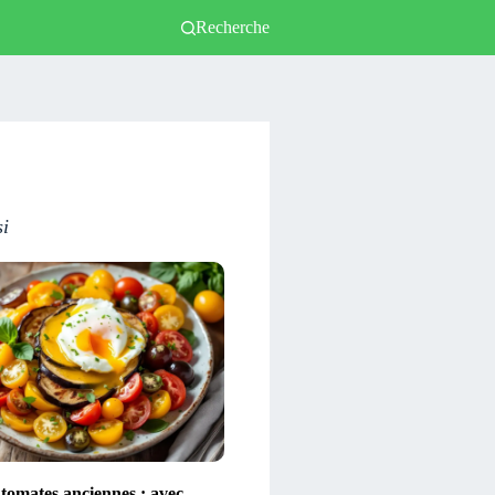
Recherche
si
 tomates anciennes : avec