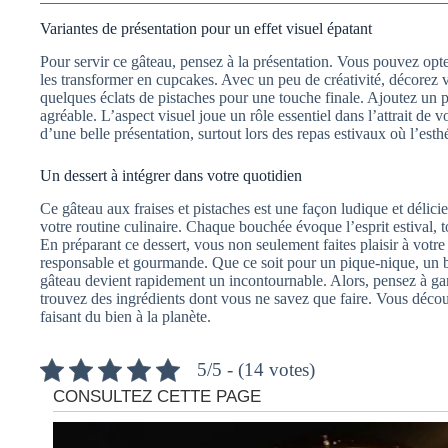
Variantes de présentation pour un effet visuel épatant
Pour servir ce gâteau, pensez à la présentation. Vous pouvez opte
les transformer en cupcakes. Avec un peu de créativité, décorez vo
quelques éclats de pistaches pour une touche finale. Ajoutez un 
agréable. L’aspect visuel joue un rôle essentiel dans l’attrait de 
d’une belle présentation, surtout lors des repas estivaux où l’esth
Un dessert à intégrer dans votre quotidien
Ce gâteau aux fraises et pistaches est une façon ludique et délici
votre routine culinaire. Chaque bouchée évoque l’esprit estival, to
En préparant ce dessert, vous non seulement faites plaisir à vot
responsable et gourmande. Que ce soit pour un pique-nique, un b
gâteau devient rapidement un incontournable. Alors, pensez à gard
trouvez des ingrédients dont vous ne savez que faire. Vous découvr
faisant du bien à la planète.
5/5 - (14 votes)