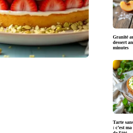
Granité au
dessert an
minutes
Tarte sans
: c’est ma
de l’été