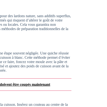
pour des lardons nature, sans additifs superflus,
rmés qui risquent d’altérer le goût de votre
les ou locales. Cela vous garantira non
méthodes de préparation traditionnelles de la
une étape souvent négligée. Une quiche réussie
récuisson à blanc. Cette méthode permet d’éviter
ur ce faire, foncez votre moule avec la pâte et
isé et ajoutez des poids de cuisson avant de la
orée.
es doivent être coupés maintenant
 la cuisson. Insérez un couteau au centre de la