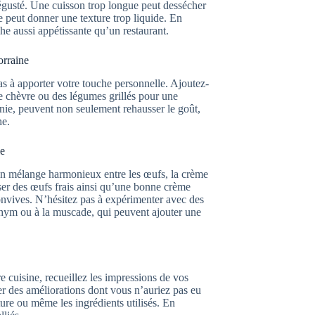
e dégusté. Une cuisson trop longue peut dessécher
e peut donner une texture trop liquide. En
he aussi appétissante qu’un restaurant.
orraine
pas à apporter votre touche personnelle. Ajoutez-
e chèvre ou des légumes grillés pour une
onie, peuvent non seulement rehausser le goût,
he.
le
. Un mélange harmonieux entre les œufs, la crème
liser des œufs frais ainsi qu’une bonne crème
onvives. N’hésitez pas à expérimenter avec des
hym ou à la muscade, qui peuvent ajouter une
e cuisine, recueillez les impressions de vos
er des améliorations dont vous n’auriez pas eu
ture ou même les ingrédients utilisés. En