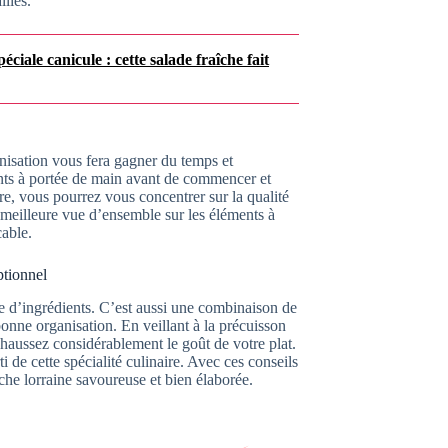
lliés.
ciale canicule : cette salade fraîche fait
anisation vous fera gagner du temps et
ents à portée de main avant de commencer et
dre, vous pourrez vous concentrer sur la qualité
meilleure vue d’ensemble sur les éléments à
cable.
ptionnel
ge d’ingrédients. C’est aussi une combinaison de
bonne organisation. En veillant à la précuisson
ehaussez considérablement le goût de votre plat.
 de cette spécialité culinaire. Avec ces conseils
iche lorraine savoureuse et bien élaborée.