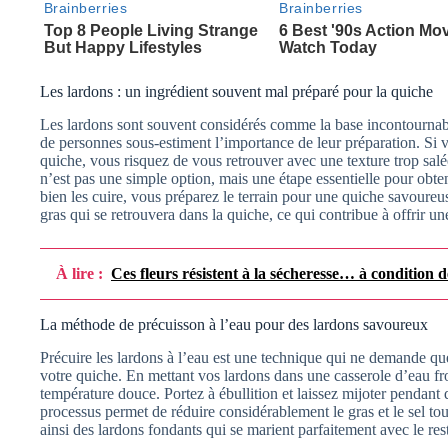
Les lardons : un ingrédient souvent mal préparé pour la quiche
Les lardons sont souvent considérés comme la base incontournabl
de personnes sous-estiment l’importance de leur préparation. Si 
quiche, vous risquez de vous retrouver avec une texture trop sal
n’est pas une simple option, mais une étape essentielle pour obte
bien les cuire, vous préparez le terrain pour une quiche savoureus
gras qui se retrouvera dans la quiche, ce qui contribue à offrir u
À lire :
Ces fleurs résistent à la sécheresse… à condition d
La méthode de précuisson à l’eau pour des lardons savoureux
Précuire les lardons à l’eau est une technique qui ne demande qu
votre quiche. En mettant vos lardons dans une casserole d’eau f
température douce. Portez à ébullition et laissez mijoter pendant
processus permet de réduire considérablement le gras et le sel to
ainsi des lardons fondants qui se marient parfaitement avec le res