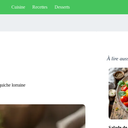
Cuisine
Recettes
Desserts
À lire aus
 quiche lorraine
Salade de