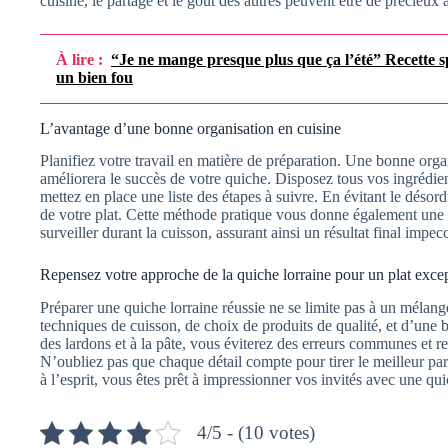
cuisine, le partage et le goût des autres peuvent être de précieux a
À lire :
“Je ne mange presque plus que ça l’été” Recette spé
un bien fou
L’avantage d’une bonne organisation en cuisine
Planifiez votre travail en matière de préparation. Une bonne org
améliorera le succès de votre quiche. Disposez tous vos ingrédi
mettez en place une liste des étapes à suivre. En évitant le désor
de votre plat. Cette méthode pratique vous donne également une 
surveiller durant la cuisson, assurant ainsi un résultat final impec
Repensez votre approche de la quiche lorraine pour un plat exce
Préparer une quiche lorraine réussie ne se limite pas à un mélan
techniques de cuisson, de choix de produits de qualité, et d’une 
des lardons et à la pâte, vous éviterez des erreurs communes et r
N’oubliez pas que chaque détail compte pour tirer le meilleur parti
à l’esprit, vous êtes prêt à impressionner vos invités avec une qu
4/5 - (10 votes)