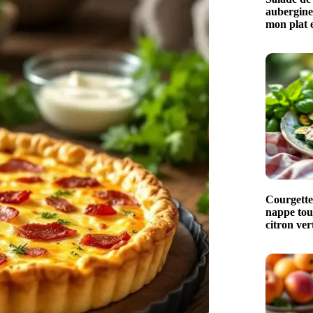
aubergines
mon plat e
Courgettes
nappe touj
citron ver