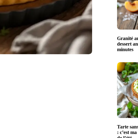
Granité au
dessert an
minutes
Tarte sans
: c’est ma
de l’été