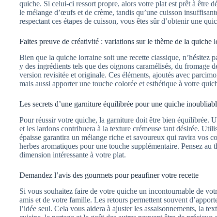
quiche. Si celui-ci ressort propre, alors votre plat est prêt à êtr
le mélange d’œufs et de crème, tandis qu’une cuisson insuffisant
respectant ces étapes de cuisson, vous êtes sûr d’obtenir une quic
Faites preuve de créativité : variations sur le thème de la quiche l
Bien que la quiche lorraine soit une recette classique, n’hésitez 
y des ingrédients tels que des oignons caramélisés, du fromage d
version revisitée et originale. Ces éléments, ajoutés avec parcim
mais aussi apporter une touche colorée et esthétique à votre quic
Les secrets d’une garniture équilibrée pour une quiche inoubliab
Pour réussir votre quiche, la garniture doit être bien équilibrée
et les lardons contribuera à la texture crémeuse tant désirée. Uti
épaisse garantira un mélange riche et savoureux qui ravira vos c
herbes aromatiques pour une touche supplémentaire. Pensez au t
dimension intéressante à votre plat.
Demandez l’avis des gourmets pour peaufiner votre recette
Si vous souhaitez faire de votre quiche un incontournable de votr
amis et de votre famille. Les retours permettent souvent d’apport
l’idée seul. Cela vous aidera à ajuster les assaisonnements, la tex