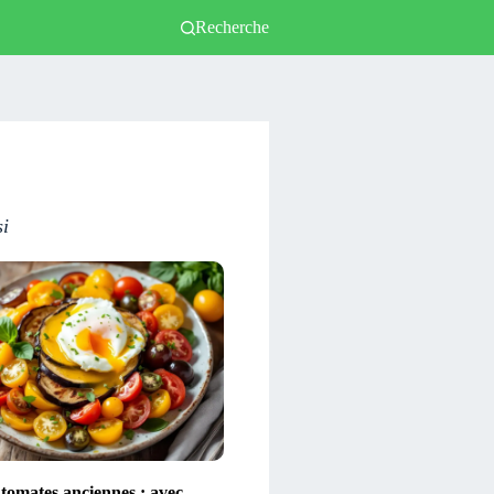
Recherche
si
 tomates anciennes : avec