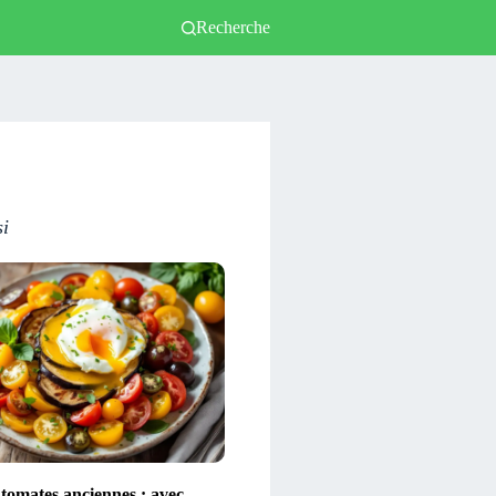
Recherche
si
 tomates anciennes : avec