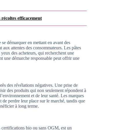
récoltes efficacement
de se démarquer en mettant en avant des
ent aux attentes des consommateurs. Les pâtes
ux yeux des acheteurs, qui recherchent une
ent une démarche responsable peut offrir une
près des révélations négatives. Une prise de
isir des produits qui non seulement répondent à
e l’environnement et de leur santé. Les marques
t de perdre leur place sur le marché, tandis que
énéficier à long terme.
s certifications bio ou sans OGM, est un