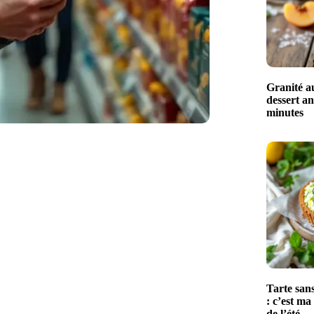
Granité au
dessert an
minutes
Tarte sans
: c’est ma
de l’été