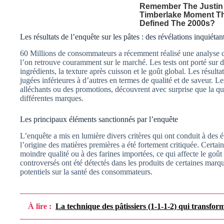
Les résultats de l’enquête sur les pâtes : des révélations inquiétan
60 Millions de consommateurs a récemment réalisé une analyse 
l’on retrouve couramment sur le marché. Les tests ont porté sur de
ingrédients, la texture après cuisson et le goût global. Les résulta
jugées inférieures à d’autres en termes de qualité et de saveur. L
alléchants ou des promotions, découvrent avec surprise que la qua
différentes marques.
Les principaux éléments sanctionnés par l’enquête
L’enquête a mis en lumière divers critères qui ont conduit à des 
l’origine des matières premières a été fortement critiquée. Certa
moindre qualité ou à des farines importées, ce qui affecte le goût e
controversés ont été détectés dans les produits de certaines marq
potentiels sur la santé des consommateurs.
À lire :
La technique des pâtissiers (1‑1‑1‑2) qui transform