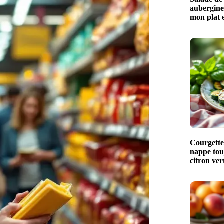
aubergines
mon plat e
Courgettes
nappe touj
citron ver