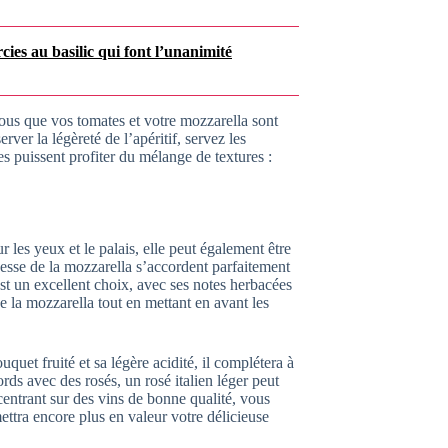
rcies au basilic qui font l’unanimité
vous que vos tomates et votre mozzarella sont
ver la légèreté de l’apéritif, servez les
s puissent profiter du mélange de textures :
 les yeux et le palais, elle peut également être
hesse de la mozzarella s’accordent parfaitement
st un excellent choix, avec ses notes herbacées
de la mozzarella tout en mettant en avant les
quet fruité et sa légère acidité, il complétera à
rds avec des rosés, un rosé italien léger peut
centrant sur des vins de bonne qualité, vous
ttra encore plus en valeur votre délicieuse