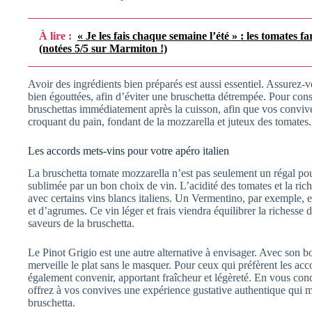
À lire :
« Je les fais chaque semaine l’été » : les tomates fa
(notées 5/5 sur Marmiton !)
Avoir des ingrédients bien préparés est aussi essentiel. Assurez-
bien égouttées, afin d’éviter une bruschetta détrempée. Pour conser
bruschettas immédiatement après la cuisson, afin que vos convive
croquant du pain, fondant de la mozzarella et juteux des tomates.
Les accords mets-vins pour votre apéro italien
La bruschetta tomate mozzarella n’est pas seulement un régal pour
sublimée par un bon choix de vin. L’acidité des tomates et la ric
avec certains vins blancs italiens. Un Vermentino, par exemple, e
et d’agrumes. Ce vin léger et frais viendra équilibrer la richesse 
saveurs de la bruschetta.
Le Pinot Grigio est une autre alternative à envisager. Avec son bou
merveille le plat sans le masquer. Pour ceux qui préfèrent les acco
également convenir, apportant fraîcheur et légèreté. En vous con
offrez à vos convives une expérience gustative authentique qui me
bruschetta.