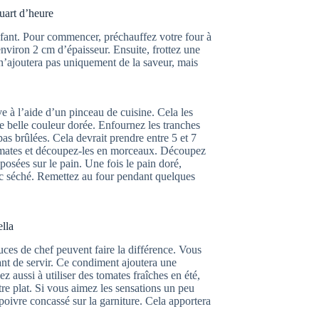
uart d’heure
nfant. Pour commencer, préchauffez votre four à
nviron 2 cm d’épaisseur. Ensuite, frottez une
n’ajoutera pas uniquement de la saveur, mais
ve à l’aide d’un pinceau de cuisine. Cela les
e belle couleur dorée. Enfournez les tranches
 pas brûlées. Cela devrait prendre entre 5 et 7
tomates et découpez-les en morceaux. Découpez
posées sur le pain. Une fois le pain doré,
lic séché. Remettez au four pendant quelques
ella
uces de chef peuvent faire la différence. Vous
nt de servir. Ce condiment ajoutera une
z aussi à utiliser des tomates fraîches en été,
tre plat. Si vous aimez les sensations un peu
poivre concassé sur la garniture. Cela apportera