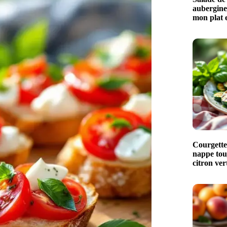
aubergines
mon plat e
Courgettes
nappe touj
citron ver