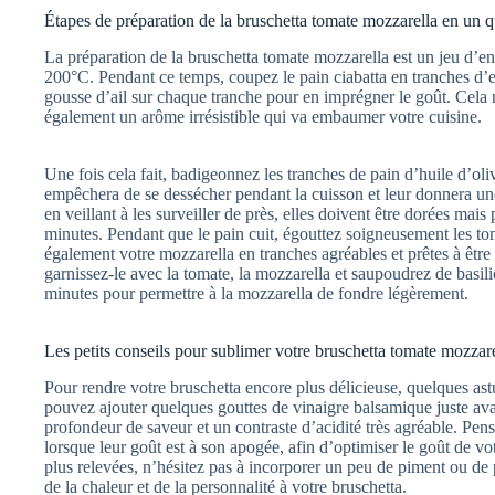
Étapes de préparation de la bruschetta tomate mozzarella en un q
La préparation de la bruschetta tomate mozzarella est un jeu d’e
200°C. Pendant ce temps, coupez le pain ciabatta en tranches d’e
gousse d’ail sur chaque tranche pour en imprégner le goût. Cela 
également un arôme irrésistible qui va embaumer votre cuisine.
Une fois cela fait, badigeonnez les tranches de pain d’huile d’oli
empêchera de se dessécher pendant la cuisson et leur donnera un
en veillant à les surveiller de près, elles doivent être dorées mais
minutes. Pendant que le pain cuit, égouttez soigneusement les 
également votre mozzarella en tranches agréables et prêtes à être 
garnissez-le avec la tomate, la mozzarella et saupoudrez de basi
minutes pour permettre à la mozzarella de fondre légèrement.
Les petits conseils pour sublimer votre bruschetta tomate mozzar
Pour rendre votre bruschetta encore plus délicieuse, quelques ast
pouvez ajouter quelques gouttes de vinaigre balsamique juste ava
profondeur de saveur et un contraste d’acidité très agréable. Pense
lorsque leur goût est à son apogée, afin d’optimiser le goût de vo
plus relevées, n’hésitez pas à incorporer un peu de piment ou de 
de la chaleur et de la personnalité à votre bruschetta.