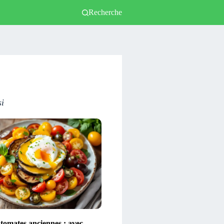
Recherche
si
 tomates anciennes : avec