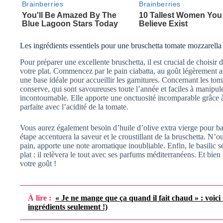
Les ingrédients essentiels pour une bruschetta tomate mozzarella
Pour préparer une excellente bruschetta, il est crucial de choisir 
votre plat. Commencez par le pain ciabatta, au goût légèrement acid
une base idéale pour accueillir les garnitures. Concernant les to
conserve, qui sont savoureuses toute l’année et faciles à manipul
incontournable. Elle apporte une onctuosité incomparable grâce à
parfaite avec l’acidité de la tomate.
Vous aurez également besoin d’huile d’olive extra vierge pour ba
étape accentuera la saveur et le croustillant de la bruschetta. N’oubl
pain, apporte une note aromatique inoubliable. Enfin, le basilic 
plat : il relèvera le tout avec ses parfums méditerranéens. Et bien
votre goût !
À lire :
« Je ne mange que ça quand il fait chaud » : voici
ingrédients seulement !)