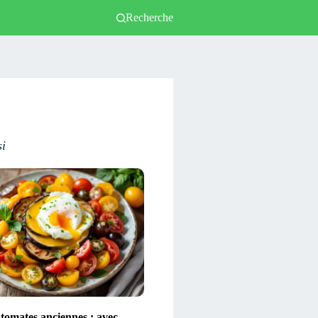
Recherche
si
 tomates anciennes : avec