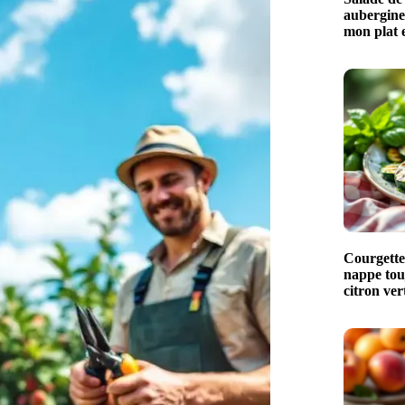
aubergines
mon plat e
Courgettes
nappe touj
citron ver