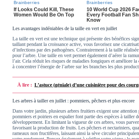
Les avantages indéniables de la taille en vert en juillet
La taille en vert est une technique qui présente des bénéfices signi
taillant pendant la croissance active, vous favorisez une cicatrisa
d’infections par des pathogènes. Contrairement à la taille réalisé
pour l’arbre. Une taille en vert permet également d’aérer la ramur
l’air. Cela réduit les risques de maladies fongiques et améliore la 
à concentrer l’énergie de l’arbre sur les branches les plus product
À lire :
L’astuce (géniale) d’une cuisinière pour des courg
Les arbres à tailler en juillet : pommiers, pêchers et plus encore
Dans votre jardin, plusieurs arbres fruitiers exigent une attention 
pommiers et poiriers en espalier font partie des espèces à tailler 
développement. En limitant la vigueur de ces arbres, vous parvene
favorisant la production de fruits. Les pêchers et nectariniers, qua
rameaux non fructifères, laissant ainsi la sève circuler principalem
votre rendement. Pensez également à vérifier votre vigne : le ro