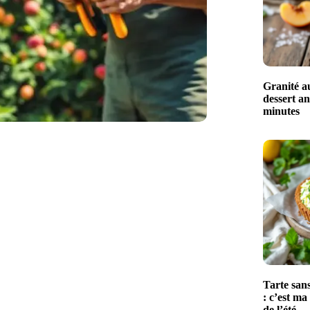
Granité au
dessert an
minutes
Tarte sans
: c’est ma
de l’été