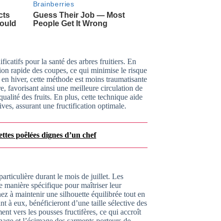
ficatifs pour la santé des arbres fruitiers. En
tion rapide des coupes, ce qui minimise le risque
e en hiver, cette méthode est moins traumatisante
e, favorisant ainsi une meilleure circulation de
qualité des fruits. En plus, cette technique aide
ives, assurant une fructification optimale.
ettes poêlées dignes d’un chef
particulière durant le mois de juillet. Les
de manière spécifique pour maîtriser leur
z à maintenir une silhouette équilibrée tout en
nt à eux, bénéficieront d’une taille sélective des
ent vers les pousses fructifères, ce qui accroît
gnage et l’écimage des sarments porteurs de