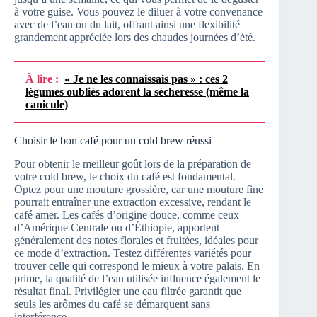
à votre guise. Vous pouvez le diluer à votre convenance
avec de l’eau ou du lait, offrant ainsi une flexibilité
grandement appréciée lors des chaudes journées d’été.
À lire :
« Je ne les connaissais pas » : ces 2
légumes oubliés adorent la sécheresse (même la
canicule)
Choisir le bon café pour un cold brew réussi
Pour obtenir le meilleur goût lors de la préparation de
votre cold brew, le choix du café est fondamental.
Optez pour une mouture grossière, car une mouture fine
pourrait entraîner une extraction excessive, rendant le
café amer. Les cafés d’origine douce, comme ceux
d’Amérique Centrale ou d’Éthiopie, apportent
généralement des notes florales et fruitées, idéales pour
ce mode d’extraction. Testez différentes variétés pour
trouver celle qui correspond le mieux à votre palais. En
prime, la qualité de l’eau utilisée influence également le
résultat final. Privilégier une eau filtrée garantit que
seuls les arômes du café se démarquent sans
interférence.